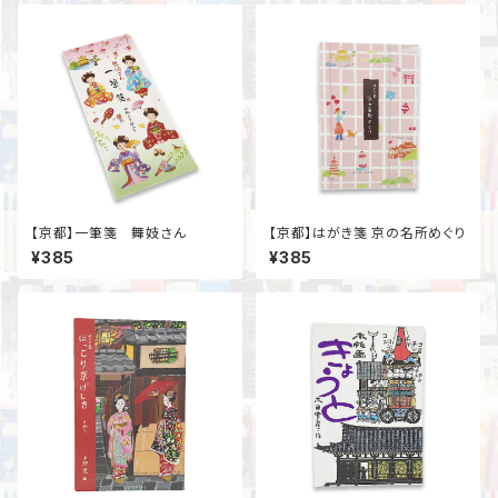
【京都】一筆箋 舞妓さん
【京都】はがき箋 京の名所めぐり
¥385
¥385