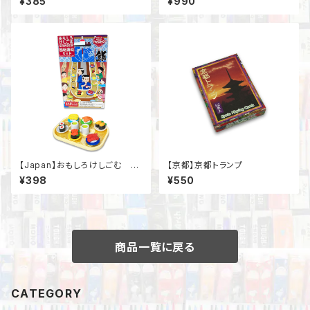
¥385
¥990
【Japan】おもしろけしごむ 回
【京都】京都トランプ
転寿司
¥398
¥550
商品一覧に戻る
CATEGORY