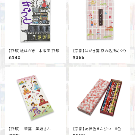
【京都】絵はがき 木版画 京都
【京都】はがき箋 京の名所めぐり
¥440
¥385
【京都】一筆箋 舞妓さん
【京都】友禅色えんぴつ 6色