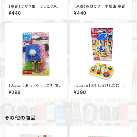
【京都】はがき集 ほっこり京げ
【京都】絵はがき 木版画 京都
しき
¥440
¥440
【Japan】おもしろけしごむ 富士
【Japan】おもしろけしごむ 回
山と舞妓さん
転寿司
¥398
¥398
その他の商品