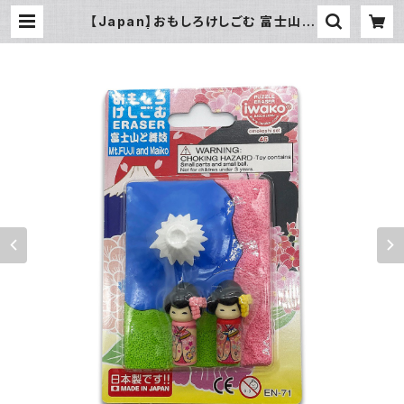
【Japan】おもしろけしごむ 富士山と
舞妓さん | office7 online by マエ
ダ文具店