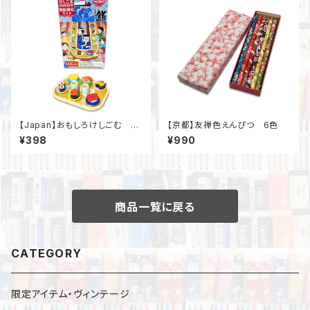
【Japan】おもしろけしごむ 回
【京都】友禅色えんぴつ 6色
転寿司
¥398
¥990
商品一覧に戻る
CATEGORY
限定アイテム・ヴィンテージ