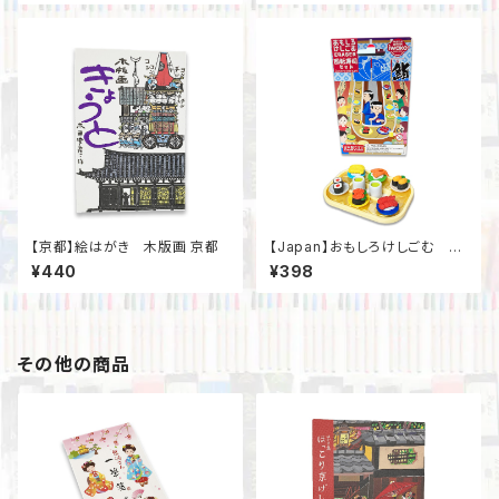
【京都】絵はがき 木版画 京都
【Japan】おもしろけしごむ 回
転寿司
¥440
¥398
その他の商品