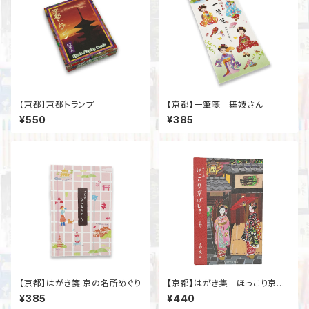
【京都】京都トランプ
【京都】一筆箋 舞妓さん
¥550
¥385
【京都】はがき箋 京の名所めぐり
【京都】はがき集 ほっこり京げ
しき
¥385
¥440