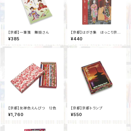
【京都】一筆箋 舞妓さん
【京都】はがき集 ほっこり京げ
しき
¥385
¥440
【京都】友禅色えんぴつ 12色
【京都】京都トランプ
¥1,760
¥550