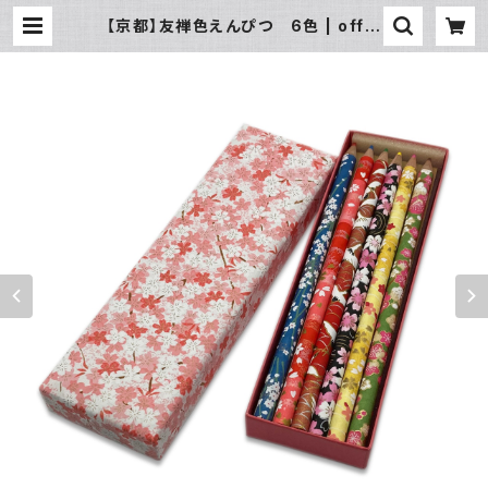
【京都】友禅色えんぴつ 6色 | offic
e7 online by マエダ文具店