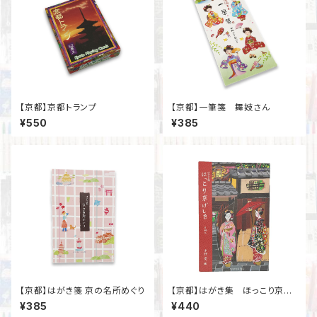
【京都】京都トランプ
【京都】一筆箋 舞妓さん
¥550
¥385
【京都】はがき箋 京の名所めぐり
【京都】はがき集 ほっこり京げ
しき
¥385
¥440