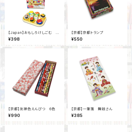
【Japan】おもしろけしごむ 回
【京都】京都トランプ
転寿司
¥398
¥550
【京都】友禅色えんぴつ 6色
【京都】一筆箋 舞妓さん
¥990
¥385